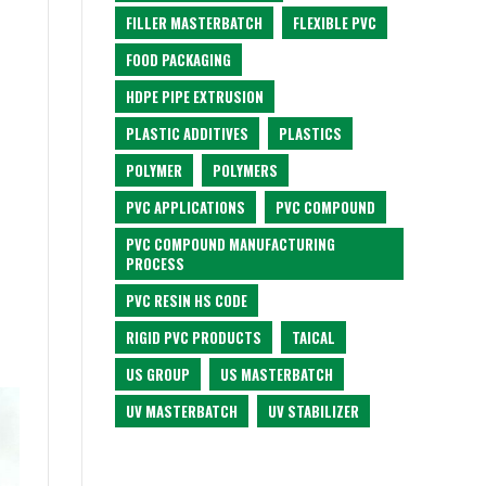
FILLER MASTERBATCH
FLEXIBLE PVC
FOOD PACKAGING
HDPE PIPE EXTRUSION
PLASTIC ADDITIVES
PLASTICS
POLYMER
POLYMERS
PVC APPLICATIONS
PVC COMPOUND
PVC COMPOUND MANUFACTURING
PROCESS
PVC RESIN HS CODE
RIGID PVC PRODUCTS
TAICAL
US GROUP
US MASTERBATCH
UV MASTERBATCH
UV STABILIZER