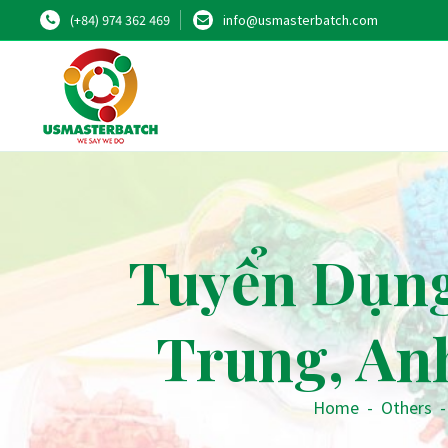
(+84) 974 362 469
info@usmasterbatch.com
Tuyển Dụng
Trung, An
Home
-
Others
-