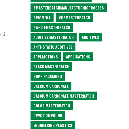
#MASTERBATCHMANUFACTURINGPROCESS
#PIGMENT
#USMASTERBATCH
#WHITEMASTERBATCH
 có
ADDITIVE MASTERBATCH
ADDITIVES
ANTI-STATIC ADDITIVES
APPLIACTIONS
APPLICATIONS
BLACK MASTERBATCH
BOPP PACKAGING
CALCIUM CARBONATE
CALCIUM CARBONATE MASTERBATCH
COLOR MASTERBATCH
CPVC COMPOUND
ENGINEERING PLASTICS