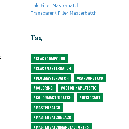
Talc Filler Masterbatch
Transparent Filler Masterbatch
Tag
g
#BLACKCOMPOUND
#BLACKMASTERBATCH
#BLUEMASTERBATCH
#CARBONBLACK
#COLORING
#COLORINGPLATSTIC
#COLORMASTERBATCH
#DESICCANT
#MASTERBATCH
#MASTERBATCHBLACK
#MASTERBATCHMANUFACTURERS