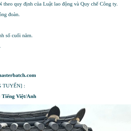
eo quy định của Luật lao động và Quy chế Công ty.
ông đoàn.
nh số cuối năm.
.
asterbatch.com
G TUYỂN] :
 Tiếng Việt/Anh