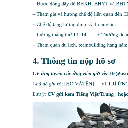
– Được đóng đầy đủ BHXH, BHYT và BHTN th
– Tham gia và hưởng chế độ liên quan đến C
– Chế độ tăng lương định kỳ 1 năm/lần.
– Lương tháng thứ 13, 14 ….. + Thưởng doa
– Tham quan du lịch, teambuilding hàng năm
4. Thông tin nộp hồ sơ
CV ứng tuyển các ứng viên gửi về:
Hr@usm
Chủ đề ghi rõ
: [HỌ VÀTÊN] – [VỊ TRÍ ỨN
Lưu ý
:
CV gửi kèm Tiếng Việt/Trung hoặc