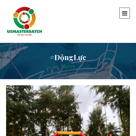
#ĐộngLực
Home